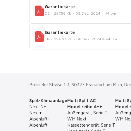
Garantiekarte
DE
297.56 Kb
08 Dez. 2024 4:44 pm
Garantiekarte
EN
294.63 Kb
08 Dez. 2024 4:44 pm
Brüsseler Straße 1-3, 60327 Frankfurt am Main, De
Split-Klimaanlage
Multi Split AC
Multi S
Next N+
Modellreihe A++
Modell
Next+
Außengerät, Serie T
Außenge
Alpenluft+
WM Next
WM Ne
Alpenluft
Kassettengerät, Serie T