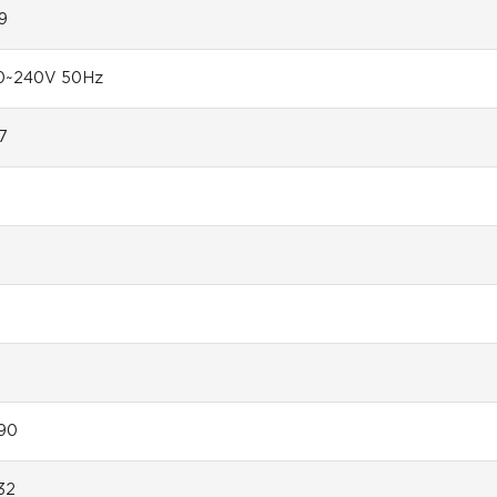
9
0~240V 50Hz
7
8
90
32