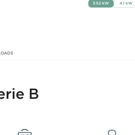
3.52 kW
4.1 kW
OADS
erie B