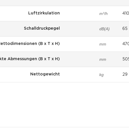
m³/h
Luftzirkulation
41
dB(A)
Schalldruckpegel
65
mm
ettodimensionen (B x T x H)
47
mm
kte Abmessungen (B x T x H)
50
kg
Nettogewicht
29