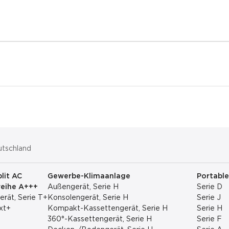
utschland
plit AC
Gewerbe-Klimaanlage
Portable
reihe A+++
Außengerät, Serie H
Serie D
rät, Serie T+
Konsolengerät, Serie H
Serie J
xt+
Kompakt-Kassettengerät, Serie H
Serie H
360°-Kassettengerät, Serie H
Serie F