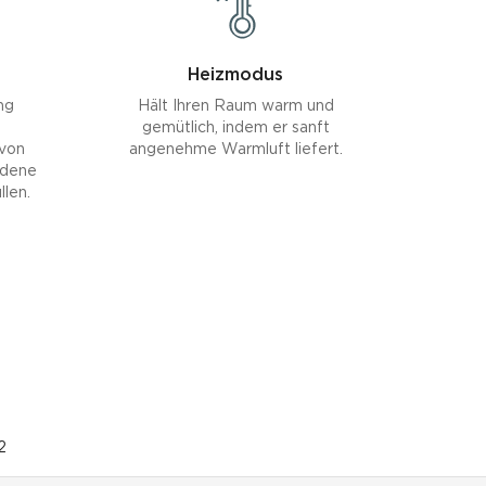
Heizmodus
ng
Hält Ihren Raum warm und
gemütlich, indem er sanft
 von
angenehme Warmluft liefert.
edene
len.
2