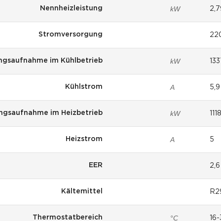
kW
Nennheizleistung
2,7
Stromversorgung
22
kW
ngsaufnahme im Kühlbetrieb
133
A
Kühlstrom
5,9
kW
ngsaufnahme im Heizbetrieb
111
A
Heizstrom
5
EER
2,6
Kältemittel
R2
°C
Thermostatbereich
16-