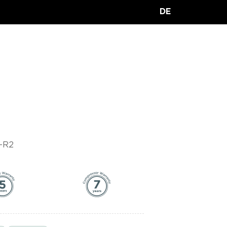
DE
-R2