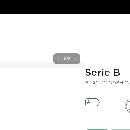
1
/
0
Serie B
BRAC-PC-OOBH-12
A